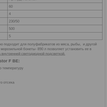
60
4
230/50
500
5
о подходит для полуфабрикатов из мяса, рыбы, и другой
морозильной бонеты- 890 л позволяет установить ее в
 внутренней светодиодной подсветкой.
tor F BE:
ю температуру
о отсека