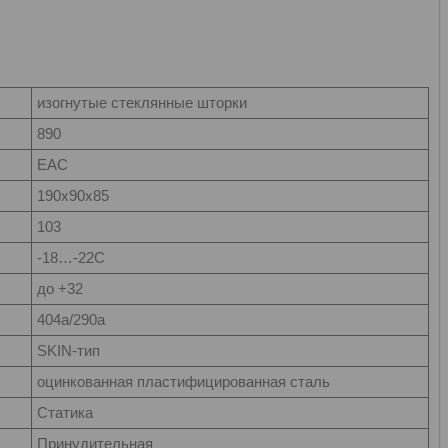
изогнутые стеклянные шторки
890
EAC
190х90х85
103
-18…-22С
до +32
404а/290а
SKIN-тип
оцинкованная пластифицированная сталь
Статика
Принудительная