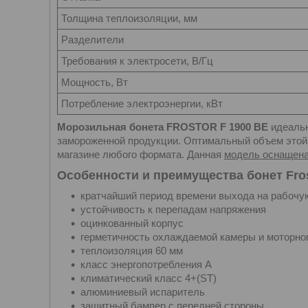
Толщина теплоизоляции, мм
Разделители
Требования к электросети, В/Гц
Мощность, Вт
Потребление электроэнергии, кВт
Морозильная бонета FROSTOR F 1900 BE
идеальн
замороженной продукции. Оптимальный объем этой 
магазине любого формата. Данная
модель оснащена
Особенности и преимущества бонет Fros
кратчайший период времени выхода на рабочу
устойчивость к перепадам напряжения
оцинкованный корпус
герметичность охлаждаемой камеры и моторног
теплоизоляция 60 мм
класс энергопотребления А
климатический класс 4+(ST)
алюминиевый испаритель
защитный бампер с передней стороны