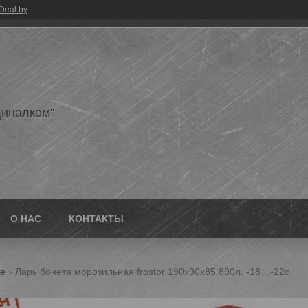
Deal.by
иналком"
О НАС
КОНТАКТЫ
ые
Ларь бонета морозильная frostor 190х90х85 890л. -18…-22с