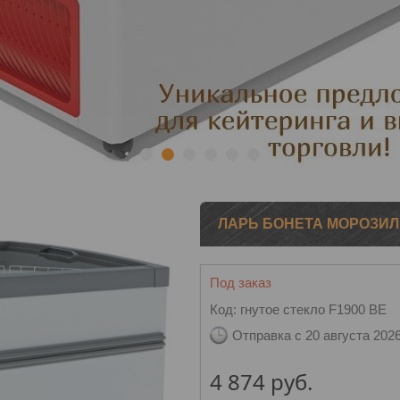
1
2
3
4
5
6
ЛАРЬ БОНЕТА МОРОЗИЛЬ
Под заказ
Код:
гнутое стекло F1900 BE
Отправка с 20 августа 202
4 874
руб.