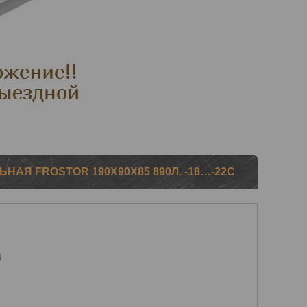
НАЯ FROSTOR 190Х90Х85 890Л. -18…-22С
6