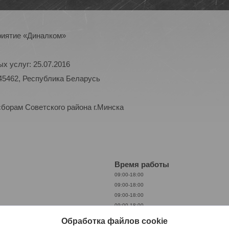
риятие «Диналком»
х услуг: 25.07.2016
45462, Республика Беларусь
сборам Советского района г.Минска
Время работы
09:00-18:00
09:00-18:00
09:00-18:00
09:00-18:00
09:00-17:00
Обработка файлов cookie
Выходной