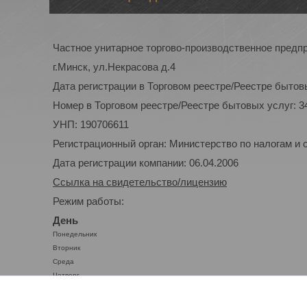
Частное унитарное торгово-производственное предп
г.Минск, ул.Некрасова д.4
Дата регистрации в Торговом реестре/Реестре бытовы
Номер в Торговом реестре/Реестре бытовых услуг: 3
УНП: 190706611
Регистрационный орган: Министерство по налогам и 
Дата регистрации компании: 06.04.2006
Ссылка на свидетельство/лицензию
Режим работы:
День
Понедельник
Вторник
Среда
Четверг
Пятница
Суббота