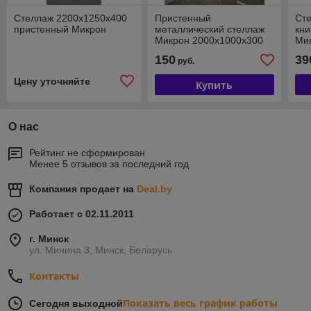
Стеллаж 2200х1250х400
Пристенный
Сте
пристенный Микрон
металлический стеллаж
кни
Микрон 2000х1000х300
Ми
150
39
руб.
Цену уточняйте
Купить
О нас
Рейтинг не сформирован
Менее 5 отзывов за последний год
Компания продает на
Deal.by
Работает с 02.11.2011
г. Минск
ул. Минина 3, Минск, Беларусь
Контакты
Показать весь график работы
Сегодня выходной