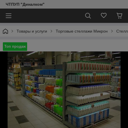
ЧТПУП "Диналком"
Товары и услуги
Торговые стеллажи Микрон
Стелл
Топ продаж