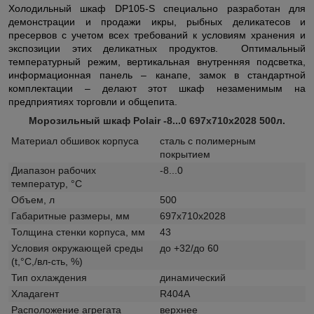
Холодильный шкаф DP105-S специально разработан для
демонстрации и продажи икры, рыбных деликатесов и
пресервов с учетом всех требований к условиям хранения и
экспозиции этих деликатных продуктов. Оптимальный
температурный режим, вертикальная внутренняя подсветка,
информационная панель – канапе, замок в стандартной
комплектации – делают этот шкаф незаменимым на
предприятиях торговли и общепита.
Морозильный шкаф Polair -8...0 697х710х2028 500л.
Материал обшивок корпуса
сталь с полимерным
покрытием
Диапазон рабочих
-8...0
температур, °C
Объем, л
500
Габаритные размеры, мм
697х710х2028
Толщина стенки корпуса, мм
43
Условия окружающей среды
до +32/до 60
(t,°C,/вл-сть, %)
Тип охлаждения
динамический
Хладагент
R404A
Расположение агрегата
верхнее