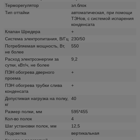
Терморегулятор
эл.блок
Тип оттайки
автоматическая, при помощи
ТЭНов, с системой испарения
конденсата
Клапан Шредера
+
Система электропитания, В/Гц
230/50
Потребляемая мощность, Вт,
550
не более
Расход электроэнергии за
9,2
сутки, кВт/ч, не более
ПЭН обогрева дверного
+
проема
ПЭН обогрева трубки слива
+
конденсата
Допустимая нагрузка на полку,
40
кг
Размер полки, мм
595*455
Кол-во полок
4
Шаг установки полок, мм
12,5
Подсветка
вертикальная