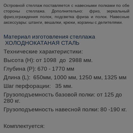
Островной стеллаж поставляется с навесными полками по обе
стороны стеллажа. Дополнительно: фриз, зеркальный
фриз,ограждения полок, подсветка фриза и полок. Навесные
аксессуары: штанги, вешалки, крюки, корзины с делителями.
Материал
изготовления
стеллажа
ХОЛОДНОКАТАНАЯ
СТАЛЬ
Технические
характеристики
:
Высота
(
Н
):
от
1098
до
2988
мм
.
Глубина
(
Р
):
670
- 1770
мм
Длина
(L):
650
мм
, 1000
мм
, 1250
мм
, 1325
мм
Шаг
перфорации
:
35
мм
.
Грузоподъемность
базовой
полки
:
от
125
до
280
кг
.
Грузоподъемность
навесной
полки
:
80 -190
кг
.
Комплектуется
: