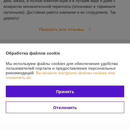
день заказа, в полной комплектации и в лучшем виде и даже с 
возвратом незначительной переплаты (оплачивал в терминале 
наличными). Достойная работа компании и ее сотрудников. Так 
держать! 
Показать все отзывы
О нас
Обработка файлов cookie
Контакты
Мы используем файлы cookies для обеспечения удобства
пользователей портала и предоставления персональных
рекомендаций.
Вы можете настроить файлы cookies или
Доставка и оплата
отключить их.
График работы
Принять
Полная версия сайта
Отклонить
Политика обработки cookies