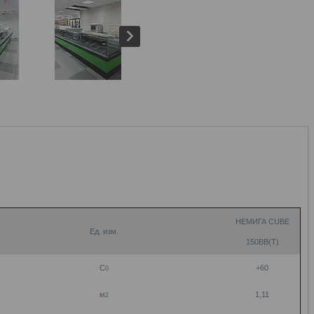
НЕМИГА CUBE
Ед. изм.
150ВВ(Т)
С
+60
0
м
1,11
2