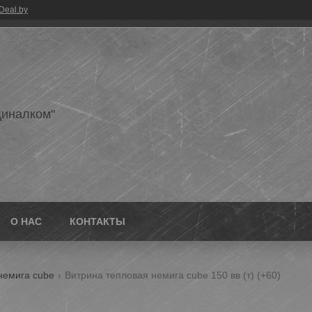
Deal.by
иналком"
О НАС
КОНТАКТЫ
немига cube
Витрина тепловая немига cube 150 вв (т) (+60)