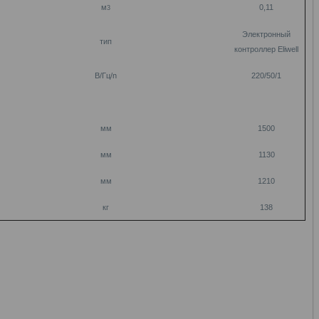
м
0,11
3
Электронный
тип
контроллер Eliwell
В/Гц/n
220/50/1
мм
1500
мм
1130
мм
1210
кг
138