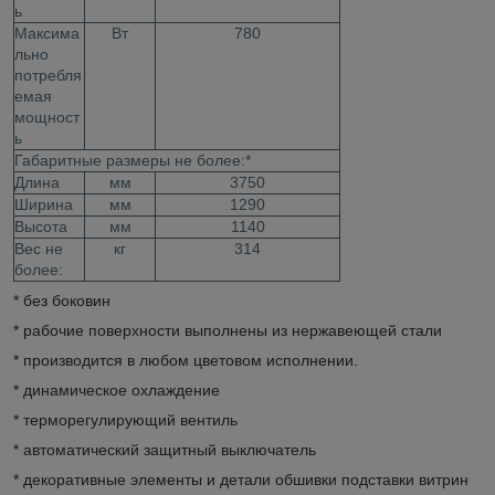
ь
Максима
Вт
780
льно
потребля
емая
мощност
ь
Габаритные размеры не более:*
Длина
мм
3750
Ширина
мм
1290
Высота
мм
1140
Вес не
кг
314
более:
* без боковин
* рабочие поверхности выполнены из нержавеющей стали
* производится в любом цветовом исполнении.
* динамическое охлаждение
* терморегулирующий вентиль
* автоматический защитный выключатель
* декоративные элементы и детали обшивки подставки витрин