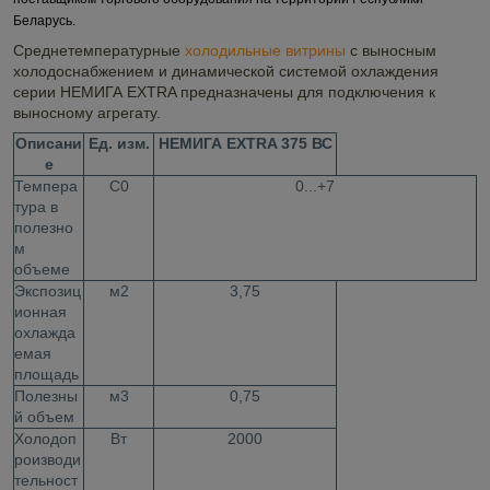
Беларусь.
Среднетемпературные
холодильные витрины
с выносным
холодоснабжением и динамической системой охлаждения
серии НЕМИГА EXTRA предназначены для подключения к
выносному агрегату.
Описани
Ед. изм.
НЕМИГА EXTRA 375 ВС
е
Темпера
С
0
0...+7
тура в
полезно
м
объеме
Экспозиц
м
2
3,75
ионная
охлажда
емая
площадь
Полезны
м
3
0,75
й объем
Холодоп
Вт
2000
роизводи
тельност