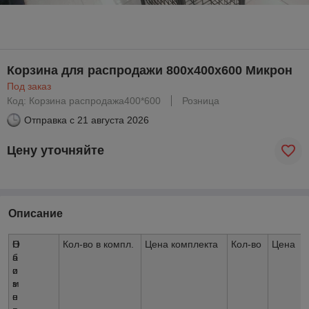
Корзина для распродажи 800х400х600 Микрон
Под заказ
Код: Корзина распродажа400*600
Розница
Отправка с
21 августа 2026
Цену уточняйте
Описание
О
Н
Кол-во в компл.
Цена комплекта
Кол-во
Цена
б
а
о
и
з
м
н
е