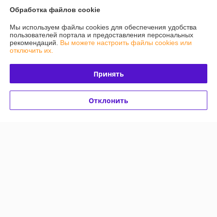
Обработка файлов cookie
О нас
Мы используем файлы cookies для обеспечения удобства
пользователей портала и предоставления персональных
Контакты
рекомендаций.
Вы можете настроить файлы cookies или
отключить их.
Доставка и оплата
Принять
График работы
Отклонить
Полная версия сайта
Политика обработки cookies
Сайт создан на платформе Deal.by
Информация для покупателя
Юридическое лицо:
Частное унитарное торгово-производственное
предприятие «Диналком»
г.Минск, ул.Некрасова д.4