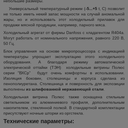
небольшие размеры.
Универсальный температурный режим (
-5...+5
t, C) позволит
не только иметь некий запас мощности на случай аномальной
жары, но и использовать этот холодильный прилавок для
продажи мясной продукции, например, парного мяса.
Холодильный агрегат от фирмы Danfoss с хладагентом R404a.
Могут работать от номинального напряжения, равного 220 В,
50 Гц.
Блок управления на основе микропроцессора с индикацией
температуры упрощает эксплуатацию этого холодильного
оборудования. А благодаря режиму автоматической
электрической оттайки (ТЭН) холодильные витрины Полюс
серии "ВХСр" будут очень комфортны в использовании.
Изоляция боковин, столешницы и корпуса сделана из
пенополиуретана. Столешница и поверхность для экспозиции
выполнены
из шлифованной нержавеющей стали
.
Холодильная витрина Полюс также оснащена стильным
светильником из алюминиевого профиля, дополнительным
накопителем, стеклянной полкой. В стандартной комплектации
присутствуют ночные шторки из оргстекла.
Технические параметры: