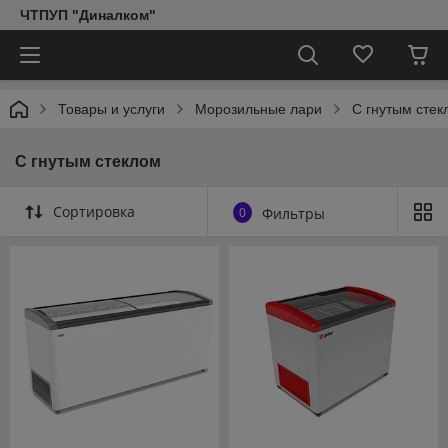
ЧТПУП "Диналком"
Товары и услуги
Морозильные лари
С гнутым стек
С гнутым стеклом
Сортировка
0
Фильтры